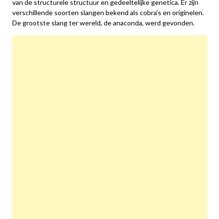
van de structurele structuur en gedeeltelijke genetica. Er zijn
verschillende soorten slangen bekend als cobra’s en originelen.
De grootste slang ter wereld, de anaconda, werd gevonden.