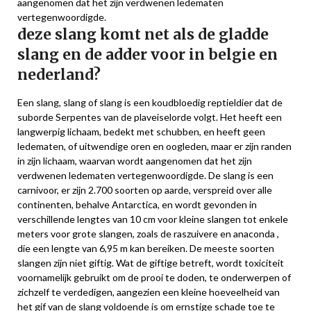
aangenomen dat het zijn verdwenen ledematen
vertegenwoordigde.
deze slang komt net als de gladde
slang en de adder voor in belgie en
nederland?
Een slang, slang of slang is een koudbloedig reptieldier dat de
suborde Serpentes van de plaveiselorde volgt. Het heeft een
langwerpig lichaam, bedekt met schubben, en heeft geen
ledematen, of uitwendige oren en oogleden, maar er zijn randen
in zijn lichaam, waarvan wordt aangenomen dat het zijn
verdwenen ledematen vertegenwoordigde. De slang is een
carnivoor, er zijn 2.700 soorten op aarde, verspreid over alle
continenten, behalve Antarctica, en wordt gevonden in
verschillende lengtes van 10 cm voor kleine slangen tot enkele
meters voor grote slangen, zoals de raszuivere en anaconda ,
die een lengte van 6,95 m kan bereiken. De meeste soorten
slangen zijn niet giftig. Wat de giftige betreft, wordt toxiciteit
voornamelijk gebruikt om de prooi te doden, te onderwerpen of
zichzelf te verdedigen, aangezien een kleine hoeveelheid van
het gif van de slang voldoende is om ernstige schade toe te