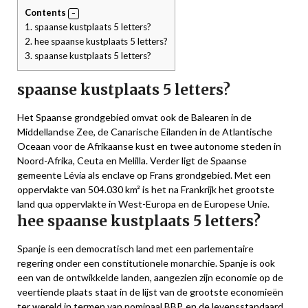
Contents
1.
spaanse kustplaats 5 letters?
2.
hee spaanse kustplaats 5 letters?
3.
spaanse kustplaats 5 letters?
spaanse kustplaats 5 letters?
Het Spaanse grondgebied omvat ook de Balearen in de
Middellandse Zee, de Canarische Eilanden in de Atlantische
Oceaan voor de Afrikaanse kust en twee autonome steden in
Noord-Afrika, Ceuta en Melilla. Verder ligt de Spaanse
gemeente Lévia als enclave op Frans grondgebied. Met een
oppervlakte van 504.030 km² is het na Frankrijk het grootste
land qua oppervlakte in West-Europa en de Europese Unie.
hee spaanse kustplaats 5 letters?
Spanje is een democratisch land met een parlementaire
regering onder een constitutionele monarchie. Spanje is ook
een van de ontwikkelde landen, aangezien zijn economie op de
veertiende plaats staat in de lijst van de grootste economieën
ter wereld in termen van nominaal BBP, en de levensstandaard